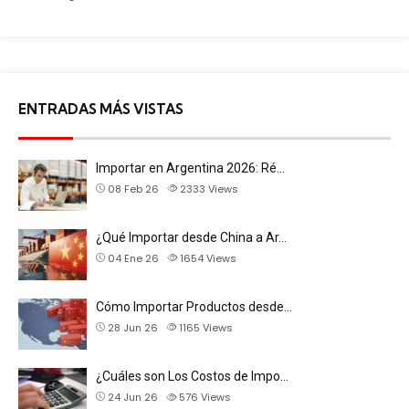
ENTRADAS MÁS VISTAS
Importar en Argentina 2026: Ré…
08 Feb 26
2333
Views
¿Qué Importar desde China a Ar…
04 Ene 26
1654
Views
Cómo Importar Productos desde…
28 Jun 26
1165
Views
¿Cuáles son Los Costos de Impo…
24 Jun 26
576
Views